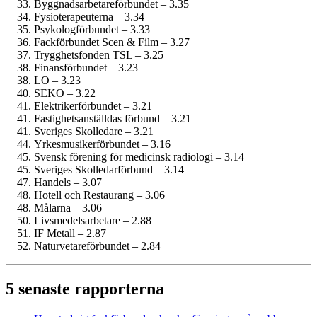
Byggnadsarbetare­förbundet – 3.35
Fysioterapeuterna – 3.34
Psykolog­förbundet – 3.33
Fackförbundet Scen & Film – 3.27
Trygghetsfonden TSL – 3.25
Finans­förbundet – 3.23
LO – 3.23
SEKO – 3.22
Elektriker­förbundet – 3.21
Fastighets­anställdas förbund – 3.21
Sveriges Skolledare – 3.21
Yrkesmusiker­förbundet – 3.16
Svensk förening för medicinsk radiologi – 3.14
Sveriges Skolledarförbund – 3.14
Handels – 3.07
Hotell och Restaurang – 3.06
Målarna – 3.06
Livsmedels­arbetare – 2.88
IF Metall – 2.87
Naturvetare­förbundet – 2.84
5 senaste rapporterna