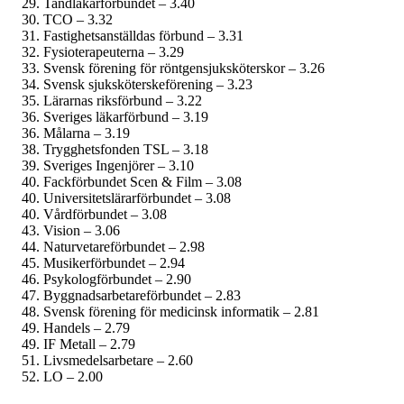
Tandläkar­förbundet – 3.40
TCO – 3.32
Fastighets­anställdas förbund – 3.31
Fysioterapeuterna – 3.29
Svensk förening för röntgensjuksköterskor – 3.26
Svensk sjuksköterskeförening – 3.23
Lärarnas riksförbund – 3.22
Sveriges läkarförbund – 3.19
Målarna – 3.19
Trygghetsfonden TSL – 3.18
Sveriges Ingenjörer – 3.10
Fackförbundet Scen & Film – 3.08
Universitetslärar­förbundet – 3.08
Vårdförbundet – 3.08
Vision – 3.06
Naturvetare­förbundet – 2.98
Musiker­förbundet – 2.94
Psykolog­förbundet – 2.90
Byggnadsarbetare­förbundet – 2.83
Svensk förening för medicinsk informatik – 2.81
Handels – 2.79
IF Metall – 2.79
Livsmedels­arbetare – 2.60
LO – 2.00