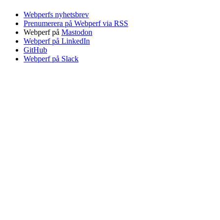
Webperfs nyhetsbrev
Prenumerera på Webperf via RSS
Webperf på
Mastodon
Webperf på LinkedIn
GitHub
Webperf på Slack