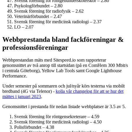
Svensk förening för röntgenundersköterskor – 2.80
Psykolog­förbundet – 2.80
Svensk förening för radiofysik – 2.62
Veterinärförbundet – 2.47
Svensk förening för medicinsk radiologi – 2.37
LO – 2.07
Webbprestanda bland fack­föreningar &
professions­föreningar
Webbprestandan mäts med Sitespeed.io som rapporterar
genomsnittet av två anrop till startsidan (på en ComHem 300 Mbit/s
i centrala Göteborg), Yellow Lab Tools samt Google Lighthouse
Performance.
Under semester på sommaren och jul/nyår körs testerna via mobilt
bredband (4G via Telenor) -
kolla vår changelog för att se hur det
mättes i januari 2023
.
Genomsnittet i prestanda för nedan listade webbplatser är 3.5 av 5.
Svensk förening för röntgensekreterare – 4.59
Svensk förening för medicinsk radiologi – 4.50
Polisförbundet – 4.38