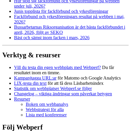
Hur stod sig fackförbund och yrkesföreningar på webben
under juli, 2026?
Junis topplista för fackförbund och yrkesföreningar
Fackförbund och yrkesföreningars resultat på webben i maj,
2026?
Bussarbetarnas Riksorganisation är det bästa fackförbundet i
april, 2026, följt av SEKO
Bäst och sämst inom facken i mars, 2026
Verktyg & resurser
Vill du testa din egen webbplats med Webperf?
Du får
resultatet inom en timme.
Kampanjtagga URL:ar
för Matomo och Google Analytics
LIX-testa din text
för att få dess Läsbarhetsindex
Statistik om webbplatser Webperf.se följer
Changelog – viktiga ändringar som påverkar betygen
Resurser
Boken om webbanalys
Webbstrategi för alla
Lista med konferenser
Följ Webperf