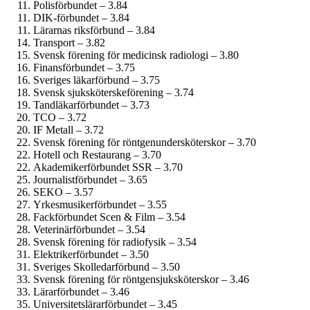
Polisförbundet – 3.84
DIK-förbundet – 3.84
Lärarnas riksförbund – 3.84
Transport – 3.82
Svensk förening för medicinsk radiologi – 3.80
Finans­förbundet – 3.75
Sveriges läkarförbund – 3.75
Svensk sjuksköterskeförening – 3.74
Tandläkar­förbundet – 3.73
TCO – 3.72
IF Metall – 3.72
Svensk förening för röntgenundersköterskor – 3.70
Hotell och Restaurang – 3.70
Akademiker­förbundet SSR – 3.70
Journalist­förbundet – 3.65
SEKO – 3.57
Yrkesmusiker­förbundet – 3.55
Fackförbundet Scen & Film – 3.54
Veterinärförbundet – 3.54
Svensk förening för radiofysik – 3.54
Elektriker­förbundet – 3.50
Sveriges Skolledarförbund – 3.50
Svensk förening för röntgensjuksköterskor – 3.46
Lärarförbundet – 3.46
Universitetslärar­förbundet – 3.45