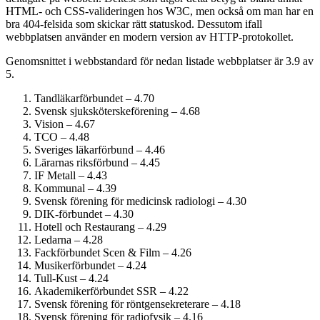
HTML- och CSS-valideringen hos W3C, men också om man har en
bra 404-felsida som skickar rätt statuskod. Dessutom ifall
webbplatsen använder en modern version av HTTP-protokollet.
Genomsnittet i webbstandard för nedan listade webbplatser är 3.9 av
5.
Tandläkar­förbundet – 4.70
Svensk sjuksköterskeförening – 4.68
Vision – 4.67
TCO – 4.48
Sveriges läkarförbund – 4.46
Lärarnas riksförbund – 4.45
IF Metall – 4.43
Kommunal – 4.39
Svensk förening för medicinsk radiologi – 4.30
DIK-förbundet – 4.30
Hotell och Restaurang – 4.29
Ledarna – 4.28
Fackförbundet Scen & Film – 4.26
Musiker­förbundet – 4.24
Tull-Kust – 4.24
Akademiker­förbundet SSR – 4.22
Svensk förening för röntgensekreterare – 4.18
Svensk förening för radiofysik – 4.16