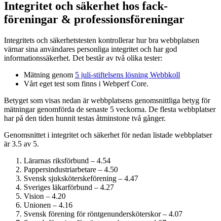
Integritet och säkerhet hos fack­
föreningar & professions­föreningar
Integritets och säkerhetstesten kontrollerar hur bra webbplatsen
värnar sina användares personliga integritet och har god
informations­säkerhet. Det består av två olika tester:
Mätning genom
5 juli-stiftelsens lösning Webbkoll
Vårt eget test som finns i Webperf Core.
Betyget som visas nedan är webbplatsens genomsnittliga betyg för
mätningar genomförda de senaste 5 veckorna. De flesta webbplatser
har på den tiden hunnit testas åtminstone två gånger.
Genomsnittet i integritet och säkerhet för nedan listade webbplatser
är 3.5 av 5.
Lärarnas riksförbund – 4.54
Pappersindustri­arbetare – 4.50
Svensk sjuksköterskeförening – 4.47
Sveriges läkarförbund – 4.27
Vision – 4.20
Unionen – 4.16
Svensk förening för röntgenundersköterskor – 4.07