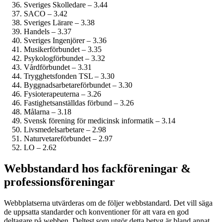
Sveriges Skolledare – 3.44
SACO – 3.42
Sveriges Lärare – 3.38
Handels – 3.37
Sveriges Ingenjörer – 3.36
Musiker­förbundet – 3.35
Psykolog­förbundet – 3.32
Vårdförbundet – 3.31
Trygghetsfonden TSL – 3.30
Byggnadsarbetare­förbundet – 3.30
Fysioterapeuterna – 3.26
Fastighets­anställdas förbund – 3.26
Målarna – 3.18
Svensk förening för medicinsk informatik – 3.14
Livsmedels­arbetare – 2.98
Naturvetare­förbundet – 2.97
LO – 2.62
Webbstandard hos fack­föreningar &
professions­föreningar
Webbplatserna utvärderas om de följer webbstandard. Det vill säga
de uppsatta standarder och konventioner för att vara en god
deltagare på webben. Deltest som utgör detta betyg är bland annat