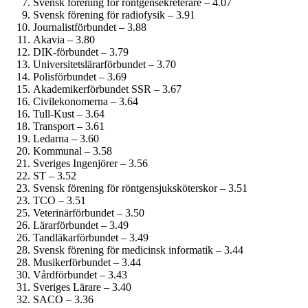
Svensk förening för röntgensekreterare – 4.07
Svensk förening för radiofysik – 3.91
Journalist­förbundet – 3.88
Akavia – 3.80
DIK-förbundet – 3.79
Universitetslärar­förbundet – 3.70
Polisförbundet – 3.69
Akademiker­förbundet SSR – 3.67
Civil­ekonomerna – 3.64
Tull-Kust – 3.64
Transport – 3.61
Ledarna – 3.60
Kommunal – 3.58
Sveriges Ingenjörer – 3.56
ST – 3.52
Svensk förening för röntgensjuksköterskor – 3.51
TCO – 3.51
Veterinärförbundet – 3.50
Lärarförbundet – 3.49
Tandläkar­förbundet – 3.49
Svensk förening för medicinsk informatik – 3.44
Musiker­förbundet – 3.44
Vårdförbundet – 3.43
Sveriges Lärare – 3.40
SACO – 3.36