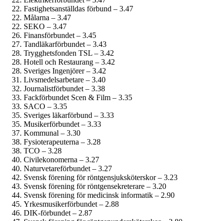
Fastighets­anställdas förbund – 3.47
Målarna – 3.47
SEKO – 3.47
Finans­förbundet – 3.45
Tandläkar­förbundet – 3.43
Trygghetsfonden TSL – 3.42
Hotell och Restaurang – 3.42
Sveriges Ingenjörer – 3.42
Livsmedels­arbetare – 3.40
Journalist­förbundet – 3.38
Fackförbundet Scen & Film – 3.35
SACO – 3.35
Sveriges läkarförbund – 3.33
Musiker­förbundet – 3.33
Kommunal – 3.30
Fysioterapeuterna – 3.28
TCO – 3.28
Civil­ekonomerna – 3.27
Naturvetare­förbundet – 3.27
Svensk förening för röntgensjuksköterskor – 3.23
Svensk förening för röntgensekreterare – 3.20
Svensk förening för medicinsk informatik – 2.90
Yrkesmusiker­förbundet – 2.88
DIK-förbundet – 2.87