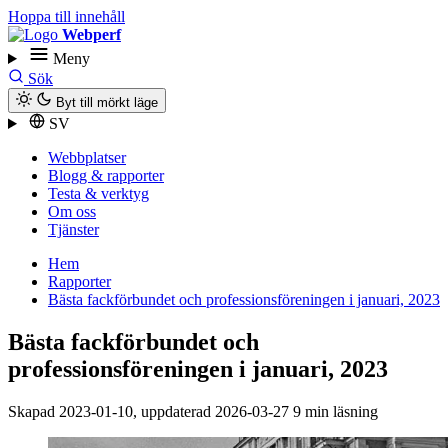
Hoppa till innehåll
Webperf
Meny
Sök
Byt till mörkt läge
SV
Webbplatser
Blogg & rapporter
Testa & verktyg
Om oss
Tjänster
Hem
Rapporter
Bästa fackförbundet och professionsföreningen i januari, 2023
Bästa fackförbundet och
professionsföreningen i januari, 2023
Skapad
2023-01-10
, uppdaterad
2026-03-27
9 min läsning