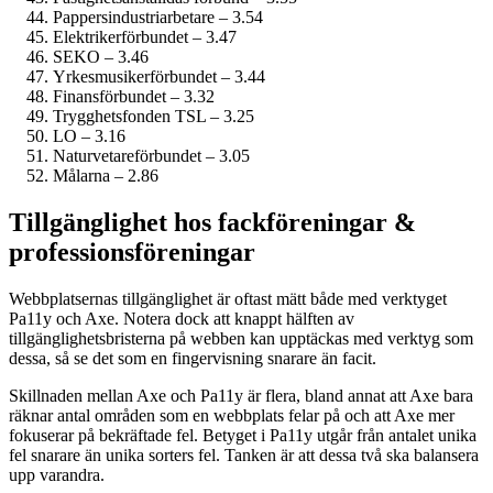
Pappersindustri­arbetare – 3.54
Elektriker­förbundet – 3.47
SEKO – 3.46
Yrkesmusiker­förbundet – 3.44
Finans­förbundet – 3.32
Trygghetsfonden TSL – 3.25
LO – 3.16
Naturvetare­förbundet – 3.05
Målarna – 2.86
Tillgänglighet hos fack­föreningar &
professions­föreningar
Webbplatsernas tillgänglighet är oftast mätt både med verktyget
Pa11y och Axe. Notera dock att knappt hälften av
tillgänglighetsbristerna på webben kan upptäckas med verktyg som
dessa, så se det som en fingervisning snarare än facit.
Skillnaden mellan Axe och Pa11y är flera, bland annat att Axe bara
räknar antal områden som en webbplats felar på och att Axe mer
fokuserar på bekräftade fel. Betyget i Pa11y utgår från antalet unika
fel snarare än unika sorters fel. Tanken är att dessa två ska balansera
upp varandra.