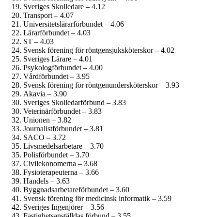
Sveriges Skolledare – 4.12
Transport – 4.07
Universitetslärar­förbundet – 4.06
Lärarförbundet – 4.03
ST – 4.03
Svensk förening för röntgensjuksköterskor – 4.02
Sveriges Lärare – 4.01
Psykolog­förbundet – 4.00
Vårdförbundet – 3.95
Svensk förening för röntgenundersköterskor – 3.93
Akavia – 3.90
Sveriges Skolledarförbund – 3.83
Veterinärförbundet – 3.83
Unionen – 3.82
Journalist­förbundet – 3.81
SACO – 3.72
Livsmedels­arbetare – 3.70
Polisförbundet – 3.70
Civil­ekonomerna – 3.68
Fysioterapeuterna – 3.66
Handels – 3.63
Byggnadsarbetare­förbundet – 3.60
Svensk förening för medicinsk informatik – 3.59
Sveriges Ingenjörer – 3.56
Fastighets­anställdas förbund – 3.55