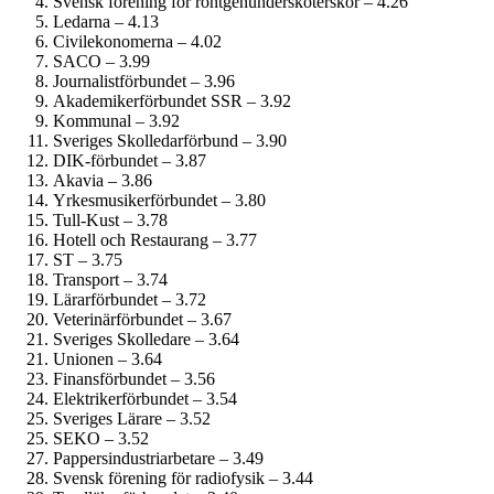
Svensk förening för röntgenundersköterskor – 4.26
Ledarna – 4.13
Civil­ekonomerna – 4.02
SACO – 3.99
Journalist­förbundet – 3.96
Akademiker­förbundet SSR – 3.92
Kommunal – 3.92
Sveriges Skolledarförbund – 3.90
DIK-förbundet – 3.87
Akavia – 3.86
Yrkesmusiker­förbundet – 3.80
Tull-Kust – 3.78
Hotell och Restaurang – 3.77
ST – 3.75
Transport – 3.74
Lärarförbundet – 3.72
Veterinärförbundet – 3.67
Sveriges Skolledare – 3.64
Unionen – 3.64
Finans­förbundet – 3.56
Elektriker­förbundet – 3.54
Sveriges Lärare – 3.52
SEKO – 3.52
Pappersindustri­arbetare – 3.49
Svensk förening för radiofysik – 3.44