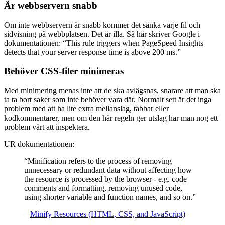
Är webbservern snabb
Om inte webbservern är snabb kommer det sänka varje fil och
sidvisning på webbplatsen. Det är illa. Så här skriver Google i
dokumentationen: “This rule triggers when PageSpeed Insights
detects that your server response time is above 200 ms.”
Behöver CSS-filer minimeras
Med minimering menas inte att de ska avlägsnas, snarare att man ska
ta ta bort saker som inte behöver vara där. Normalt sett är det inga
problem med att ha lite extra mellanslag, tabbar eller
kodkommentarer, men om den här regeln ger utslag har man nog ett
problem värt att inspektera.
UR dokumentationen:
“Minification refers to the process of removing
unnecessary or redundant data without affecting how
the resource is processed by the browser - e.g. code
comments and formatting, removing unused code,
using shorter variable and function names, and so on.”
–
Minify Resources (HTML, CSS, and JavaScript)