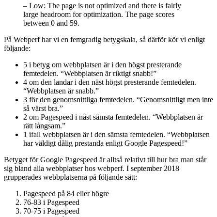
– Low: The page is not optimized and there is fairly
large headroom for optimization. The page scores
between 0 and 59.
På Webperf har vi en femgradig betygskala, så därför kör vi enligt
följande:
5 i betyg om webbplatsen är i den högst presterande
femtedelen. “Webbplatsen är riktigt snabb!”
4 om den landar i den näst högst presterande femtedelen.
“Webbplatsen är snabb.”
3 för den genomsnittliga femtedelen. “Genomsnittligt men inte
så värst bra.”
2 om Pagespeed i näst sämsta femtedelen. “Webbplatsen är
rätt långsam.”
1 ifall webbplatsen är i den sämsta femtedelen. “Webbplatsen
har väldigt dålig prestanda enligt Google Pagespeed!”
Betyget för Google Pagespeed är alltså relativt till hur bra man står
sig bland alla webbplatser hos webperf. I september 2018
grupperades webbplatserna på följande sätt:
Pagespeed på 84 eller högre
76-83 i Pagespeed
70-75 i Pagespeed