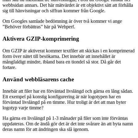
webbsidan annars. Det här mätvärdet är ett objektivt sätt att förhålla
sig till hänvisningar och siffran kommer från Google.
Om Googles samlade bedömning är över två kommer vi ange
”Behöver förbättras” här på Webperf.
Aktivera GZIP-komprimering
Om GZIP är aktiverat kommer textfiler att skickas i en komprimerad
form över nätet till besökarna. Det innebär att innehållet är
mångfaldigt mindre, ibland bara en tiondel så stor. Då går det
fortare.
Använd webbläsarens cache
Innebär att filer har en förväntad livslängd och gärna en lång sådan.
Ett exempel på konstig konfigurering är när logotypen har en
förväntad livslängd på en timme. Hur troligt är det att man byter
logotyp varje timme?
Ha gärna en livslängd på 1-3 månader på filer som inte förväntas
uppdateras. Om de ändå gör det är det inte svårare än att byta namn
deras namn för att ändringen ska slå igenom.