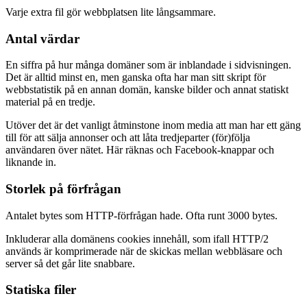
Varje extra fil gör webbplatsen lite långsammare.
Antal värdar
En siffra på hur många domäner som är inblandade i sidvisningen.
Det är alltid minst en, men ganska ofta har man sitt skript för
webbstatistik på en annan domän, kanske bilder och annat statiskt
material på en tredje.
Utöver det är det vanligt åtminstone inom media att man har ett gäng
till för att sälja annonser och att låta tredjeparter (för)följa
användaren över nätet. Här räknas och Facebook-knappar och
liknande in.
Storlek på förfrågan
Antalet bytes som HTTP-förfrågan hade. Ofta runt 3000 bytes.
Inkluderar alla domänens cookies innehåll, som ifall HTTP/2
används är komprimerade när de skickas mellan webbläsare och
server så det går lite snabbare.
Statiska filer