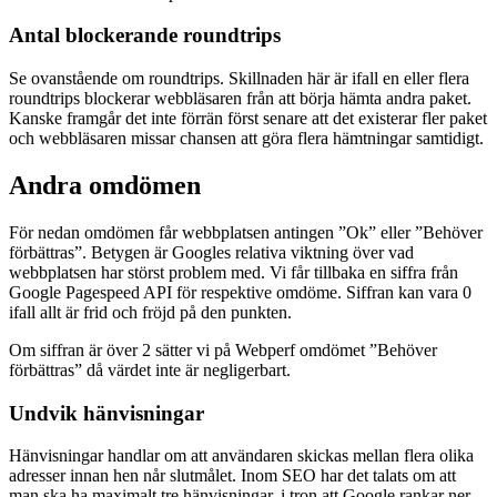
Antal blockerande roundtrips
Se ovanstående om roundtrips. Skillnaden här är ifall en eller flera
roundtrips blockerar webbläsaren från att börja hämta andra paket.
Kanske framgår det inte förrän först senare att det existerar fler paket
och webbläsaren missar chansen att göra flera hämtningar samtidigt.
Andra omdömen
För nedan omdömen får webbplatsen antingen ”Ok” eller ”Behöver
förbättras”. Betygen är Googles relativa viktning över vad
webbplatsen har störst problem med. Vi får tillbaka en siffra från
Google Pagespeed API för respektive omdöme. Siffran kan vara 0
ifall allt är frid och fröjd på den punkten.
Om siffran är över 2 sätter vi på Webperf omdömet ”Behöver
förbättras” då värdet inte är negligerbart.
Undvik hänvisningar
Hänvisningar handlar om att användaren skickas mellan flera olika
adresser innan hen når slutmålet. Inom SEO har det talats om att
man ska ha maximalt tre hänvisningar, i tron att Google rankar ner