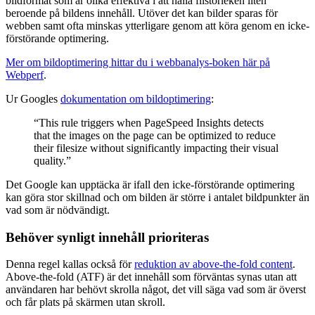
bildformat som är olika effektiva i att hålla filstorleken liten
beroende på bildens innehåll. Utöver det kan bilder sparas för
webben samt ofta minskas ytterligare genom att köra genom en icke-
förstörande optimering.
Mer om bildoptimering hittar du i webbanalys-boken här på
Webperf
.
Ur Googles
dokumentation om bildoptimering
:
“This rule triggers when PageSpeed Insights detects
that the images on the page can be optimized to reduce
their filesize without significantly impacting their visual
quality.”
Det Google kan upptäcka är ifall den icke-förstörande optimering
kan göra stor skillnad och om bilden är större i antalet bildpunkter än
vad som är nödvändigt.
Behöver synligt innehåll prioriteras
Denna regel kallas också för
reduktion av above-the-fold content
.
Above-the-fold (ATF) är det innehåll som förväntas synas utan att
användaren har behövt skrolla något, det vill säga vad som är överst
och får plats på skärmen utan skroll.