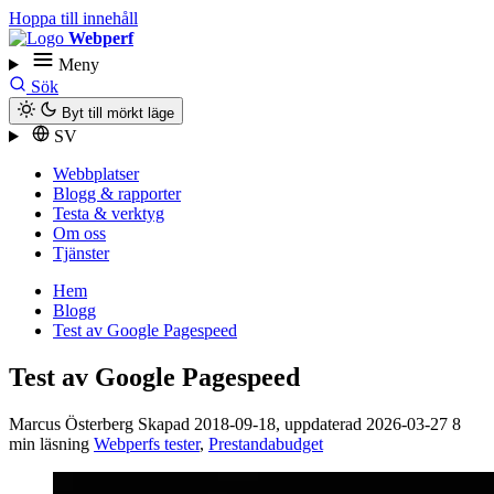
Hoppa till innehåll
Webperf
Meny
Sök
Byt till mörkt läge
SV
Webbplatser
Blogg & rapporter
Testa & verktyg
Om oss
Tjänster
Hem
Blogg
Test av Google Pagespeed
Test av Google Pagespeed
Marcus Österberg
Skapad
2018-09-18
, uppdaterad
2026-03-27
8
min läsning
Webperfs tester
,
Prestandabudget