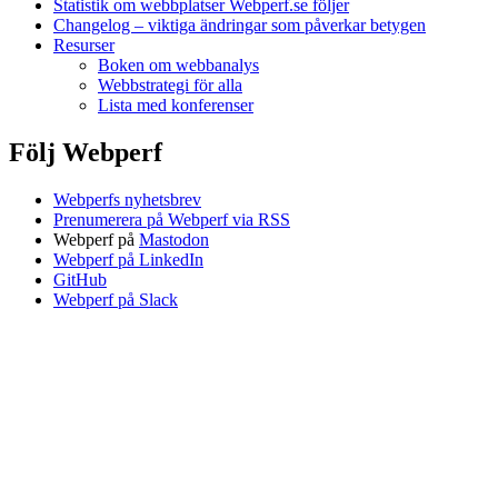
Statistik om webbplatser Webperf.se följer
Changelog – viktiga ändringar som påverkar betygen
Resurser
Boken om webbanalys
Webbstrategi för alla
Lista med konferenser
Följ Webperf
Webperfs nyhetsbrev
Prenumerera på Webperf via RSS
Webperf på
Mastodon
Webperf på LinkedIn
GitHub
Webperf på Slack