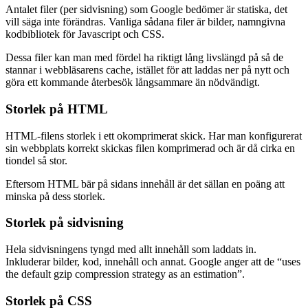
Antalet filer (per sidvisning) som Google bedömer är statiska, det
vill säga inte förändras. Vanliga sådana filer är bilder, namngivna
kodbibliotek för Javascript och CSS.
Dessa filer kan man med fördel ha riktigt lång livslängd på så de
stannar i webbläsarens cache, istället för att laddas ner på nytt och
göra ett kommande återbesök långsammare än nödvändigt.
Storlek på HTML
HTML-filens storlek i ett okomprimerat skick. Har man konfigurerat
sin webbplats korrekt skickas filen komprimerad och är då cirka en
tiondel så stor.
Eftersom HTML bär på sidans innehåll är det sällan en poäng att
minska på dess storlek.
Storlek på sidvisning
Hela sidvisningens tyngd med allt innehåll som laddats in.
Inkluderar bilder, kod, innehåll och annat. Google anger att de “uses
the default gzip compression strategy as an estimation”.
Storlek på CSS