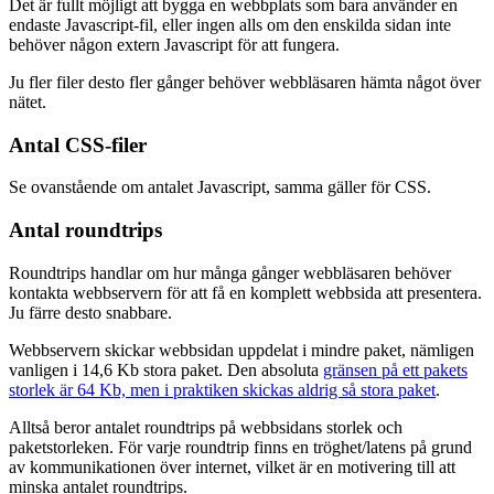
Det är fullt möjligt att bygga en webbplats som bara använder en
endaste Javascript-fil, eller ingen alls om den enskilda sidan inte
behöver någon extern Javascript för att fungera.
Ju fler filer desto fler gånger behöver webbläsaren hämta något över
nätet.
Antal CSS-filer
Se ovanstående om antalet Javascript, samma gäller för CSS.
Antal roundtrips
Roundtrips handlar om hur många gånger webbläsaren behöver
kontakta webbservern för att få en komplett webbsida att presentera.
Ju färre desto snabbare.
Webbservern skickar webbsidan uppdelat i mindre paket, nämligen
vanligen i 14,6 Kb stora paket. Den absoluta
gränsen på ett pakets
storlek är 64 Kb, men i praktiken skickas aldrig så stora paket
.
Alltså beror antalet roundtrips på webbsidans storlek och
paketstorleken. För varje roundtrip finns en tröghet/latens på grund
av kommunikationen över internet, vilket är en motivering till att
minska antalet roundtrips.