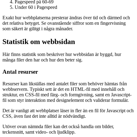
Pagespeed på 60-69
Under 60 i Pagespeed
Exakt hur webbplatserna presterar ändras över tid och därmed och
det relativa betyget. Se ovanstående siffror som en fingervisning
som säkert är gilitgt i några månader.
Statistik om webbsidan
Här finns statistik som beskriver hur webbsidan är byggd, hur
många filer den har och hur den beter sig.
Antal resurser
Resurser kan likställas med antalet filer som behöver hämtas från
webbservern. Typiskt sett är det en HTML-fil med innehåll och
struktur, en CSS-fil med färg- och formgivning, samt en Javascript-
fil som styr interaktion med designelement och validerar formulär.
Det är vanligt att webbplatser läser in fler än en fil för Javascript och
CSS, även fast det inte alltid är nödvändigt.
Utöver ovan nämnda filer kan det också handla om bilder,
teckensnitt, samt video- och ljudklipp.